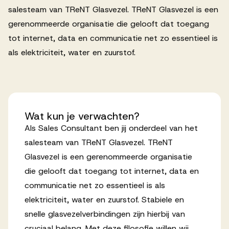
salesteam van TReNT Glasvezel. TReNT Glasvezel is een
Werken bij AV
gerenommeerde organisatie die gelooft dat toegang
tot internet, data en communicatie net zo essentieel is
als elektriciteit, water en zuurstof.
Aanmelden
Werken bij AV
Wat
kun
je
verwachten?
Voor kandidaten
Als Sales Consultant ben jij onderdeel van het
Inspiratie
salesteam van TReNT Glasvezel. TReNT
Glasvezel is een gerenommeerde organisatie
die gelooft dat toegang tot internet, data en
communicatie net zo essentieel is als
elektriciteit, water en zuurstof. Stabiele en
snelle glasvezelverbindingen zijn hierbij van
cruciaal belang. Met deze filosofie willen wij