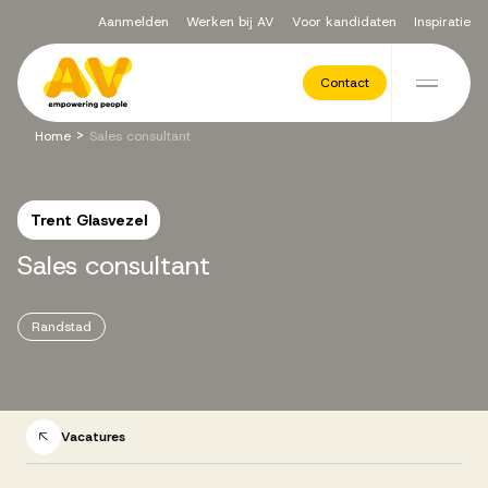
Aanmelden
Werken bij AV
Voor kandidaten
Inspiratie
Voor opdrachtgevers
Contact
Ga naar de inhoud
>
Home
Sales consultant
Werving & Selectie
Trent Glasvezel
Executive Search
Sales
consultant
Recruitment Services
Randstad
Vacatures
Vacatures