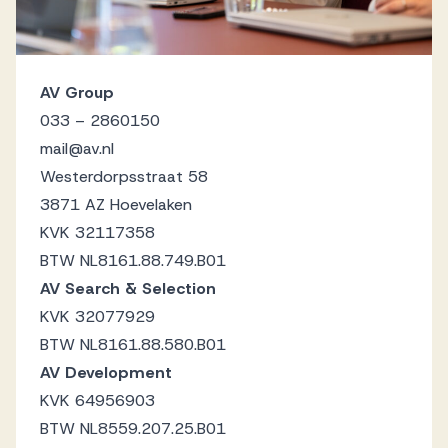
AV Group
033 – 2860150
mail@av.nl
Westerdorpsstraat 58
3871 AZ Hoevelaken
KVK 32117358
BTW NL8161.88.749.B01
AV Search & Selection
KVK 32077929
BTW NL8161.88.580.B01
AV Development
KVK 64956903
BTW NL8559.207.25.B01