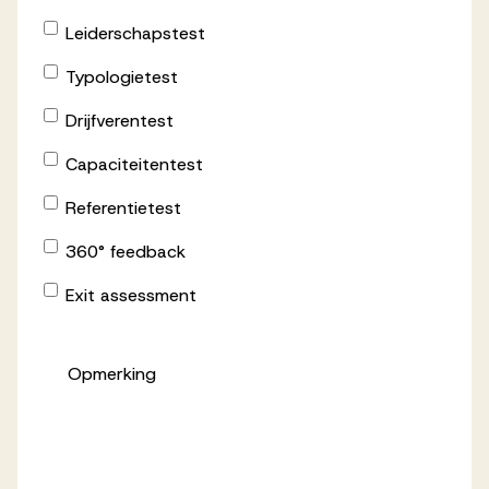
Werken bij AV
Leiderschapstest
Typologietest
Drijfverentest
Capaciteitentest
Aanmelden
Referentietest
Werken bij AV
360° feedback
Voor kandidaten
Inspiratie
Exit assessment
Opmerking