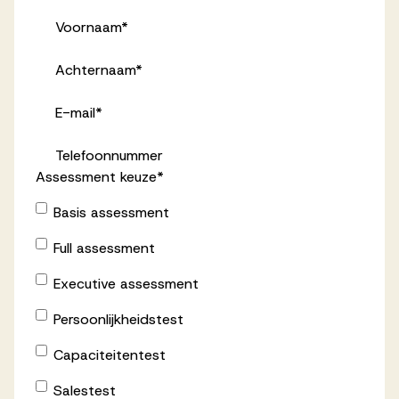
Successen
Voornaam
*
Achternaam
*
Onze opdrachtgevers
E-mail
*
Succesverhalen
Telefoonnummer
Assessment keuze
*
Vervulde vacatures
Basis assessment
Full assessment
Executive assessment
Over AV
Persoonlijkheidstest
Capaciteitentest
Ons team
Salestest