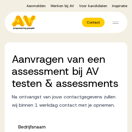
Aanmelden
Werken bij AV
Voor kandidaten
Inspiratie
Voor opdrachtgevers
Contact
Ga naar de inhoud
Werving & Selectie
Aanvragen
van
een
Executive Search
assessment
bij
AV
testen
&
assessments
Recruitment Services
Na ontvangst van jouw contactgegevens zullen
wij binnen 1 werkdag contact met je opnemen.
Vacatures
Bedrijfsnaam