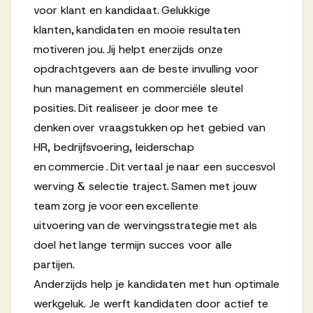
voor klant en kandidaat. Gelukkige
Werken bij AV
klanten, kandidaten en mooie resultaten
motiveren jou. Jij helpt enerzijds onze
opdrachtgevers aan de beste invulling voor
hun management en commerciële sleutel
posities. Dit realiseer je door mee te
Aanmelden
denken over vraagstukken op het gebied van
Werken bij AV
HR, bedrijfsvoering, leiderschap
Voor kandidaten
en commercie . Dit vertaal je naar een succesvol
werving & selectie traject. Samen met jouw
Inspiratie
team zorg je voor een excellente
uitvoering van de wervingsstrategie met als
doel het lange termijn succes voor alle
partijen.
Anderzijds help je kandidaten met hun optimale
werkgeluk. Je werft kandidaten door actief te