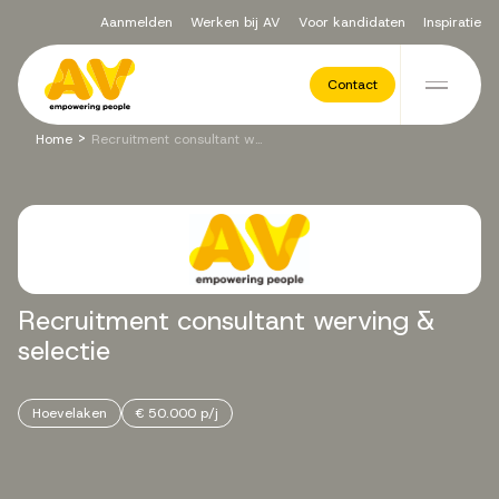
Aanmelden
Werken bij AV
Voor kandidaten
Inspiratie
Voor opdrachtgevers
Contact
Ga naar de inhoud
>
Home
Recruitment consultant werving & selectie
Werving & Selectie
Executive Search
Recruitment
consultant
werving
&
Recruitment Services
selectie
Hoevelaken
€ 50.000 p/j
Vacatures