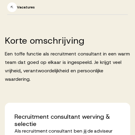
Successen
Vacatures
Onze opdrachtgevers
Korte
omschrijving
Succesverhalen
Een toffe functie als recruitment consultant in een warm
team dat goed op elkaar is ingespeeld. Je krijgt veel
Vervulde vacatures
vrijheid, verantwoordelijkheid en persoonlijke
waardering.
Over AV
Recruitment
consultant
werving
&
Ons team
selectie
Als recruitment consultant ben jij de adviseur