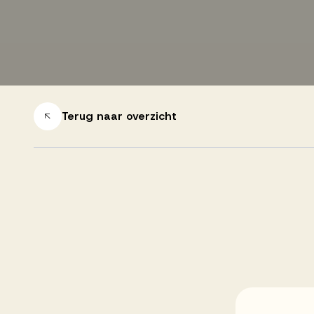
Successen
Onze opdrachtgevers
Terug naar overzicht
Succesverhalen
Vervulde vacatures
Over AV