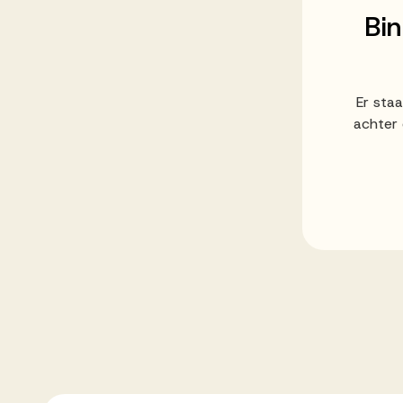
Ons team
Bi
Werken bij AV
Er sta
achter 
Aanmelden
Werken bij AV
Voor kandidaten
Inspiratie