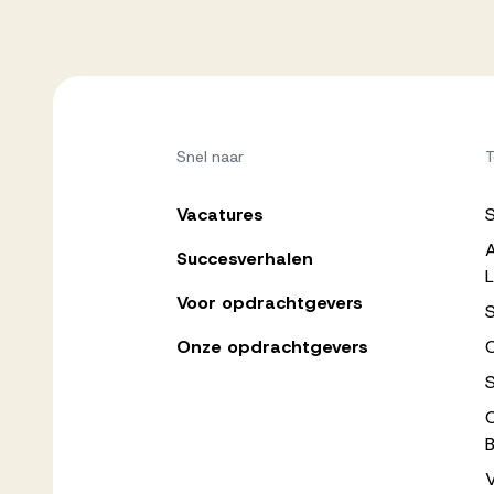
Snel naar
T
Vacatures
Succesverhalen
L
Voor opdrachtgevers
Onze opdrachtgevers
C
B