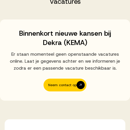
Vacatures
Successen
Onze opdrachtgevers
Binnenkort nieuwe kansen bij
Dekra (KEMA)
Succesverhalen
Er staan momenteel geen openstaande vacatures
online. Laat je gegevens achter en we informeren je
Vervulde vacatures
zodra er een passende vacature beschikbaar is.
Neem contact op
Over AV
Ons team