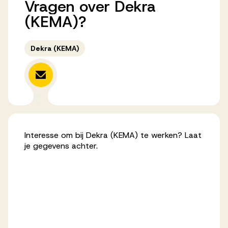
Vragen
over
Dekra
Werken bij AV
(KEMA)?
Dekra (KEMA)
Aanmelden
Werken bij AV
Voor kandidaten
Interesse om bij Dekra (KEMA) te werken? Laat
Inspiratie
je gegevens achter.