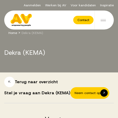
Aanmelden
Werken bij AV
Voor kandidaten
Inspiratie
Voor opdrachtgevers
Contact
Ga naar de inhoud
>
Home
Dekra (KEMA)
Werving & Selectie
Dekra
(KEMA)
Executive Search
Recruitment Services
Terug naar overzicht
Stel je vraag aan Dekra (KEMA)
Neem contact op
Vacatures