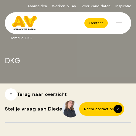
Aanmelden
Werken bij AV
Voor kandidaten
Inspiratie
Voor opdrachtgevers
Contact
Ga naar de inhoud
>
Home
DKG
Werving & Selectie
DKG
Executive Search
Recruitment Services
Terug naar overzicht
Stel je vraag aan Diede
Neem contact op
Vacatures