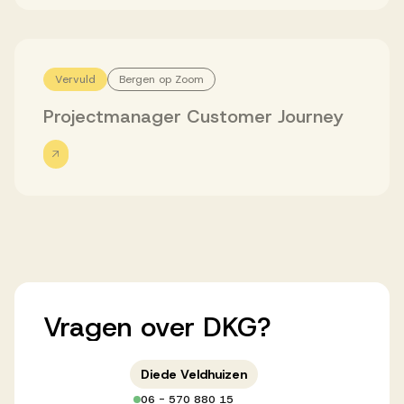
Werken bij AV
Vervuld
Bergen op Zoom
Projectmanager Customer Journey
Aanmelden
Werken bij AV
Voor kandidaten
Inspiratie
Vragen
over
DKG?
Diede Veldhuizen
06 - 570 880 15