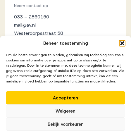
Neem contact op
033 – 2860150
mail@av.nl
Westerdorpsstraat 58
3871 AZ Hoevelaken
Beheer toestemming
Om de beste ervaringen te bieden, gebruiken wij technologieën zoals
cookies om informatie over je apparaat op te slaan en/of te
raadplegen. Door in te stemmen met deze technologieën kunnen wij
gegevens zoals surfgedrag of unieke ID's op deze site verwerken. Als
je geen toestemming geeft of uw toestemming intrekt, kan dit een
nadelige invloed hebben op bepaalde functies en mogelijkheden.
Accepteren
Disclaimer
Privacy Statement
Cookieverklaring
Weigeren
Realisatie door
Zeker Zichtbaar
Bekijk voorkeuren