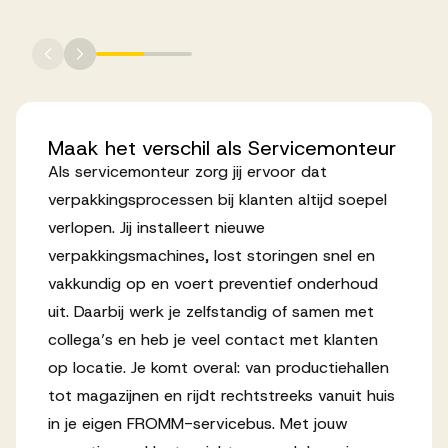
Werken bij AV
Maak
het
verschil
als
Servicemonteur
Aanmelden
Als servicemonteur zorg jij ervoor dat
Werken bij AV
verpakkingsprocessen bij klanten altijd soepel
verlopen. Jij installeert nieuwe
Voor kandidaten
verpakkingsmachines, lost storingen snel en
Inspiratie
vakkundig op en voert preventief onderhoud
uit. Daarbij werk je zelfstandig of samen met
collega’s en heb je veel contact met klanten
op locatie. Je komt overal: van productiehallen
tot magazijnen en rijdt rechtstreeks vanuit huis
in je eigen FROMM-servicebus. Met jouw