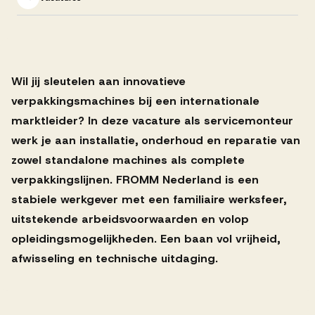
Successen
Onze opdrachtgevers
Wil jij sleutelen aan innovatieve
verpakkingsmachines bij een internationale
Succesverhalen
marktleider? In deze vacature als servicemonteur
werk je aan installatie, onderhoud en reparatie van
zowel standalone machines als complete
Vervulde vacatures
verpakkingslijnen. FROMM Nederland is een
stabiele werkgever met een familiaire werksfeer,
uitstekende arbeidsvoorwaarden en volop
Over AV
opleidingsmogelijkheden. Een baan vol vrijheid,
afwisseling en technische uitdaging.
Ons team