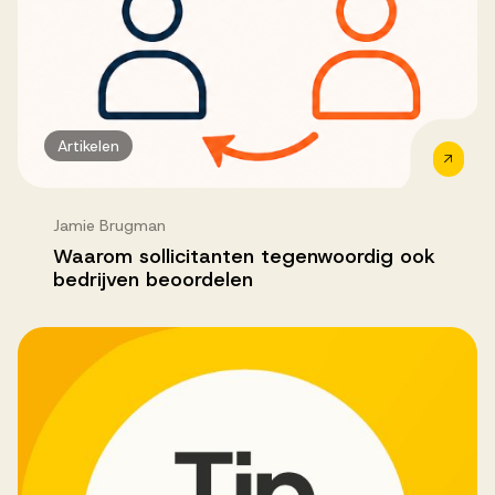
Successen
Onze opdrachtgevers
Artikelen
Succesverhalen
Jamie Brugman
Waarom sollicitanten tegenwoordig ook
Vervulde vacatures
bedrijven beoordelen
Over AV
Ons team