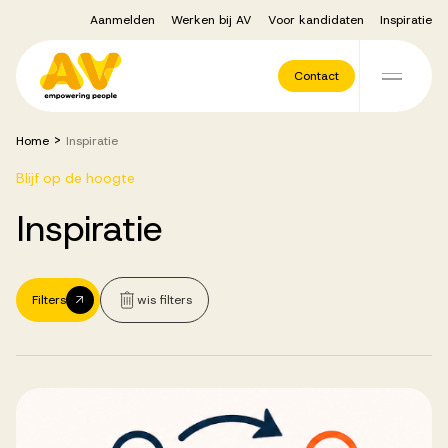
Aanmelden
Werken bij AV
Voor kandidaten
Inspiratie
Voor opdrachtgevers
Contact
Ga naar de inhoud
>
Home
Inspiratie
Werving & Selectie
Blijf op de hoogte
Inspiratie
Executive Search
Recruitment Services
Filters
wis filters
Vacatures