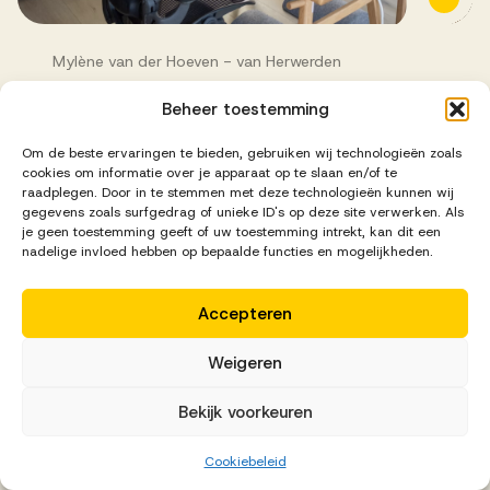
Mylène van der Hoeven - van Herwerden
Out-of-office
Beheer toestemming
Om de beste ervaringen te bieden, gebruiken wij technologieën zoals
1
2
3
...
5
cookies om informatie over je apparaat op te slaan en/of te
raadplegen. Door in te stemmen met deze technologieën kunnen wij
gegevens zoals surfgedrag of unieke ID's op deze site verwerken. Als
je geen toestemming geeft of uw toestemming intrekt, kan dit een
nadelige invloed hebben op bepaalde functies en mogelijkheden.
Waarmee kunnen we je
Accepteren
helpen?
Weigeren
Bekijk voorkeuren
Neem contact op
Cookiebeleid