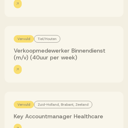
Werken bij AV
Vervuld
Tiel/Houten
Aanmelden
Verkoopmedewerker Binnendienst
Werken bij AV
(m/v) (40uur per week)
Voor kandidaten
Inspiratie
Vervuld
Zuid-Holland, Brabant, Zeeland
Key Accountmanager Healthcare