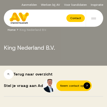
Aanmelden
Werken bij AV
Voor kandidaten
Inspiratie
Voor opdrachtgevers
Contact
Ga naar de inhoud
>
Home
King Nederland B.V.
Werving & Selectie
King
Nederland
B.V.
Executive Search
Recruitment Services
Terug naar overzicht
Stel je vraag aan Ad
Neem contact op
Vacatures