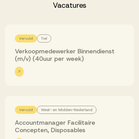
Successen
Vacatures
Onze opdrachtgevers
Vervuld
Tiel
Succesverhalen
Verkoopmedewerker Binnendienst
(m/v) (40uur per week)
Vervulde vacatures
Over AV
Vervuld
West- en Midden-Nederland
Accountmanager Facilitaire
Ons team
Concepten, Disposables