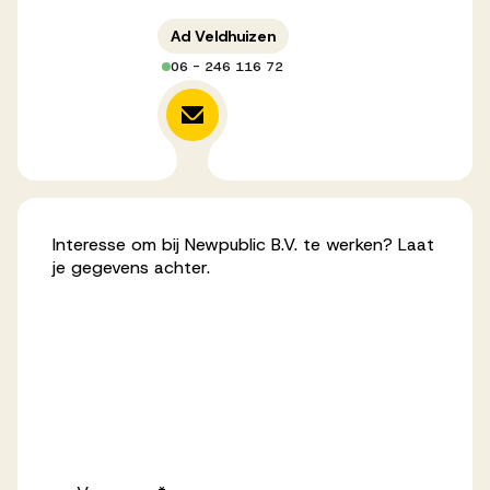
Werken bij AV
Ad Veldhuizen
06 - 246 116 72
Aanmelden
Werken bij AV
Interesse om bij Newpublic B.V. te werken? Laat
Voor kandidaten
je gegevens achter.
Inspiratie