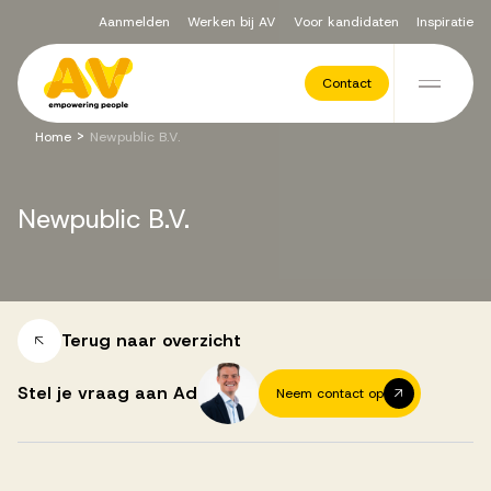
Aanmelden
Werken bij AV
Voor kandidaten
Inspiratie
Voor opdrachtgevers
Contact
Ga naar de inhoud
>
Home
Newpublic B.V.
Werving & Selectie
Newpublic
B.V.
Executive Search
Recruitment Services
Terug naar overzicht
Stel je vraag aan Ad
Neem contact op
Vacatures