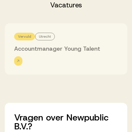
Successen
Vacatures
Onze opdrachtgevers
Vervuld
Utrecht
Succesverhalen
Accountmanager Young Talent
Vervulde vacatures
Over AV
Vragen
over
Newpublic
Ons team
B.V.?