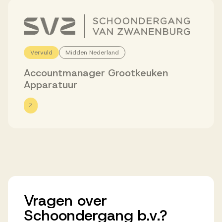
Werken bij AV
Vervuld
Midden Nederland
Accountmanager Grootkeuken
Aanmelden
Apparatuur
Werken bij AV
Voor kandidaten
Inspiratie
Vragen
over
Schoondergang
b.v.?