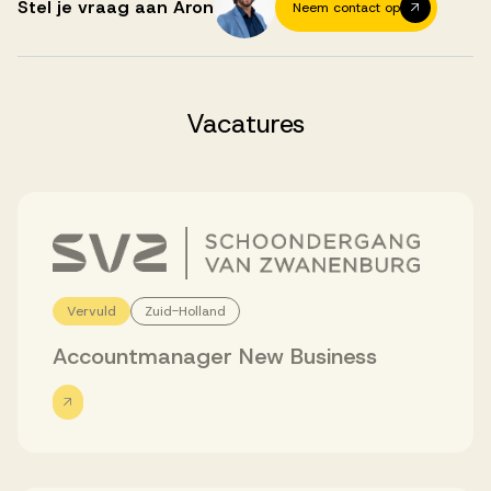
Successen
Stel je vraag aan Aron
Neem contact op
Onze opdrachtgevers
Vacatures
Succesverhalen
Vervulde vacatures
Vervuld
Zuid-Holland
Over AV
Accountmanager New Business
Ons team