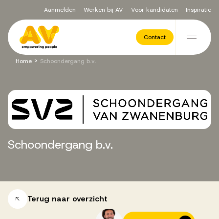
Aanmelden
Werken bij AV
Voor kandidaten
Inspiratie
Voor opdrachtgevers
Contact
Ga naar de inhoud
>
Home
Schoondergang b.v.
Werving & Selectie
Executive Search
Schoondergang
b.v.
Recruitment Services
Vacatures
Terug naar overzicht