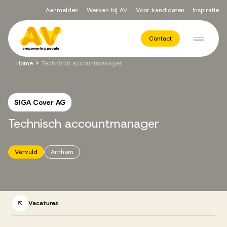
Aanmelden
Werken bij AV
Voor kandidaten
Inspiratie
Voor opdrachtgevers
Contact
Ga naar de inhoud
>
Home
Technisch accountmanager
Werving & Selectie
SIGA Cover AG
Executive Search
Technisch
accountmanager
Recruitment Services
Vervuld
Arnhem
Vacatures
Vacatures