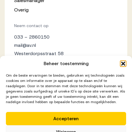
Salesmanager
Overig
Neem contact op
033 – 2860150
mail@av.nl
Westerdorpsstraat 58
3871 AZ Hoevelaken
Beheer toestemming
Om de beste ervaringen te bieden, gebruiken wij technologieën zoals
cookies om informatie over je apparaat op te slaan en/of te
raadplegen. Door in te stemmen met deze technologieën kunnen wij
gegevens zoals surfgedrag of unieke ID's op deze site verwerken. Als
je geen toestemming geeft of uw toestemming intrekt, kan dit een
nadelige invloed hebben op bepaalde functies en mogelijkheden.
Accepteren
Disclaimer
Privacy Statement
Cookieverklaring
Weigeren