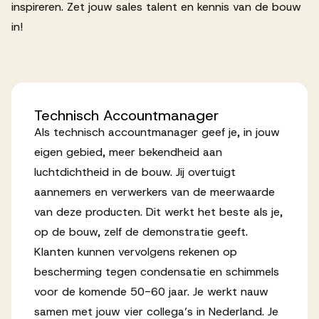
inspireren. Zet jouw sales talent en kennis van de bouw
Werken bij AV
in!
Aanmelden
Technisch
Accountmanager
Als technisch accountmanager geef je, in jouw
Werken bij AV
eigen gebied, meer bekendheid aan
Voor kandidaten
luchtdichtheid in de bouw. Jij overtuigt
Inspiratie
aannemers en verwerkers van de meerwaarde
van deze producten. Dit werkt het beste als je,
op de bouw, zelf de demonstratie geeft.
Klanten kunnen vervolgens rekenen op
bescherming tegen condensatie en schimmels
voor de komende 50-60 jaar. Je werkt nauw
samen met jouw vier collega’s in Nederland. Je