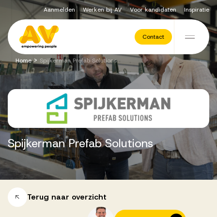
Aanmelden
Werken bij AV
Voor kandidaten
Inspiratie
Voor opdrachtgevers
Contact
Ga naar de inhoud
>
Home
Spijkerman Prefab Solutions
Werving & Selectie
Executive Search
Spijkerman
Prefab
Solutions
Recruitment Services
Vacatures
Terug naar overzicht