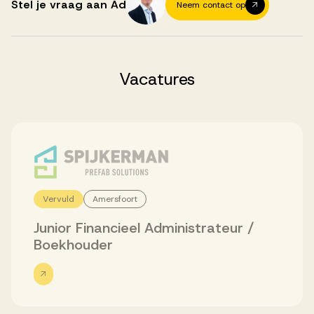
Successen
Stel je vraag aan Ad
Neem contact op
Onze opdrachtgevers
Vacatures
Succesverhalen
Vervulde vacatures
Vervuld
Amersfoort
Over AV
Junior Financieel Administrateur /
Boekhouder
Ons team