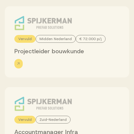
Werken bij AV
Vervuld
Midden Nederland
€ 72.000 p/j
Aanmelden
Projectleider bouwkunde
Werken bij AV
Voor kandidaten
Inspiratie
Vervuld
Zuid-Nederland
Accountmanager Infra