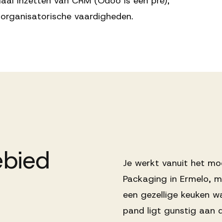
al inzetten van CRM (Odoo is een pré);
organisatorische vaardigheden.
bied
Je werkt vanuit het m
Packaging in Ermelo, m
een gezellige keuken w
pand ligt gunstig aan 