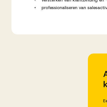
• versterken van klantbinding en 
• professionaliseren van salesacti
k
E