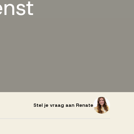
enst
Stel je vraag aan Renate