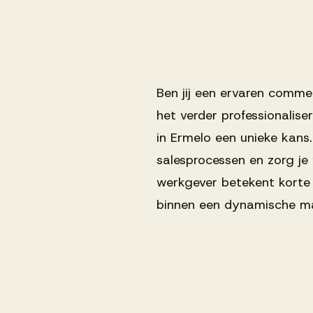
Ons team
Werken bij AV
Ben jij een ervaren comme
het verder professionalis
in Ermelo een unieke kans.
Aanmelden
salesprocessen en zorg je
Werken bij AV
werkgever betekent korte 
Voor kandidaten
binnen een dynamische ma
Inspiratie