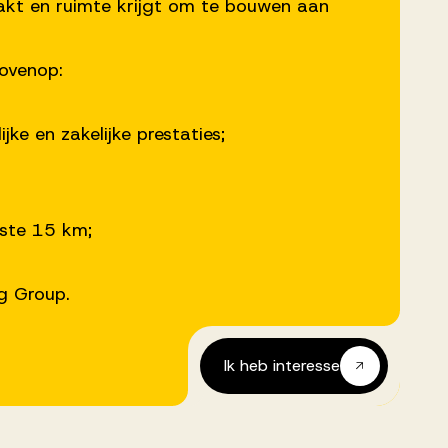
akt en ruimte krijgt om te bouwen aan
bovenop:
e en zakelijke prestaties;
ste 15 km;
g Group.
Ik heb interesse