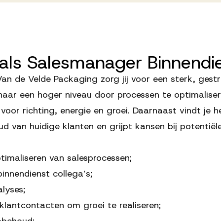
als
Salesmanager
Binnendi
Van de Velde Packaging zorg jij voor een sterk, gest
 naar een hoger niveau door processen te optimalise
t voor richting, energie en groei. Daarnaast vindt je he
houd van huidige klanten en grijpt kansen bij potenti
imaliseren van salesprocessen;
nnendienst collega’s;
lyses;
klantcontacten om groei te realiseren;