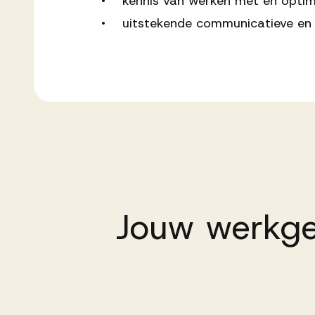
• kennis van werken met en optima
• uitstekende communicatieve en 
Jouw
werkge