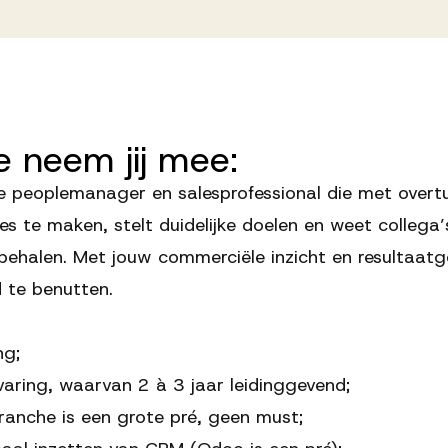
e
neem
jij
mee:
te peoplemanager en salesprofessional die met over
es te maken, stelt duidelijke doelen en weet collega’
ehalen. Met jouw commerciële inzicht en resultaatg
d te benutten.
ng;
aring, waarvan 2 à 3 jaar leidinggevend;
anche is een grote pré, geen must;