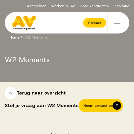
Aanmelden
Werken bij AV
Voor kandidaten
Inspiratie
Voor opdrachtgevers
Contact
Ga naar de inhoud
>
Home
W2 Moments
Werving & Selectie
W2
Moments
Executive Search
Recruitment Services
Terug naar overzicht
Stel je vraag aan W2 Moments
Neem contact op
Vacatures