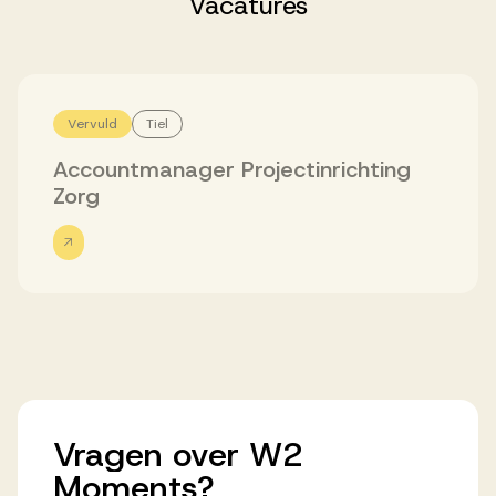
Vacatures
Successen
Onze opdrachtgevers
Vervuld
Tiel
Accountmanager Projectinrichting
Succesverhalen
Zorg
Vervulde vacatures
Over AV
Vragen
over
W2
Ons team
Moments?