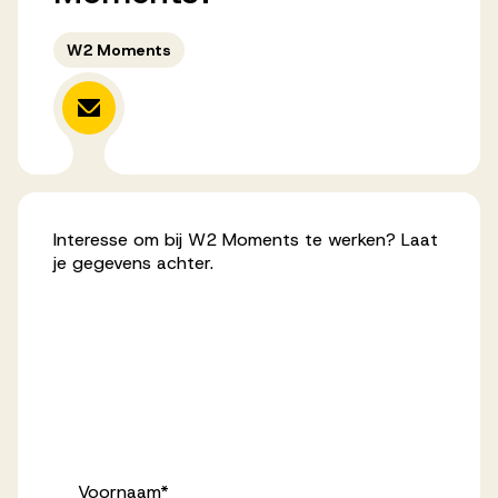
Werken bij AV
W2 Moments
Aanmelden
Werken bij AV
Interesse om bij W2 Moments te werken? Laat
Voor kandidaten
je gegevens achter.
Inspiratie
Voornaam
*