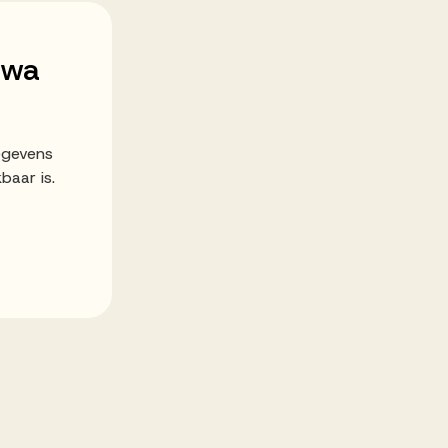
awa
egevens
baar is.