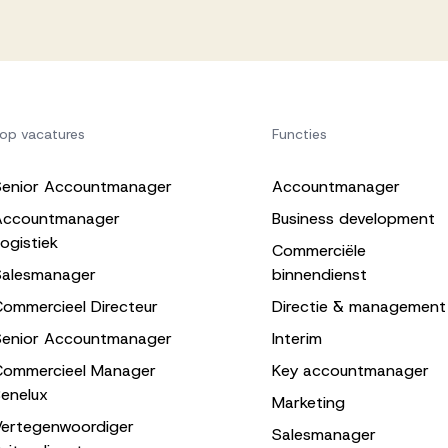
op vacatures
Functies
Senior Accountmanager
Accountmanager
Accountmanager
Business development
ogistiek
Commerciële
Salesmanager
binnendienst
ommercieel Directeur
Directie & management
Senior Accountmanager
Interim
Commercieel Manager
Key accountmanager
enelux
Marketing
Vertegenwoordiger
Salesmanager