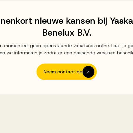
nnenkort nieuwe kansen bij Yask
Benelux B.V.
an momenteel geen openstaande vacatures online. Laat je g
en we informeren je zodra er een passende vacature beschik
Neem contact op